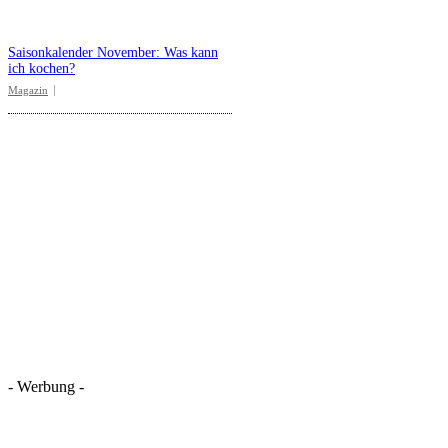
Saisonkalender November: Was kann
ich kochen?
Magazin
- Werbung -