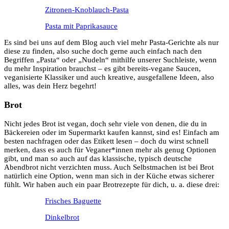
Zitronen-Knoblauch-Pasta
Pasta mit Paprikasauce
Es sind bei uns auf dem Blog auch viel mehr Pasta-Gerichte als nur
diese zu finden, also suche doch gerne auch einfach nach den
Begriffen „Pasta“ oder „Nudeln“ mithilfe unserer Suchleiste, wenn
du mehr Inspiration brauchst – es gibt bereits-vegane Saucen,
veganisierte Klassiker und auch kreative, ausgefallene Ideen, also
alles, was dein Herz begehrt!
Brot
Nicht jedes Brot ist vegan, doch sehr viele von denen, die du in
Bäckereien oder im Supermarkt kaufen kannst, sind es! Einfach am
besten nachfragen oder das Etikett lesen – doch du wirst schnell
merken, dass es auch für Veganer*innen mehr als genug Optionen
gibt, und man so auch auf das klassische, typisch deutsche
Abendbrot nicht verzichten muss. Auch Selbstmachen ist bei Brot
natürlich eine Option, wenn man sich in der Küche etwas sicherer
fühlt. Wir haben auch ein paar Brotrezepte für dich, u. a. diese drei:
Frisches Baguette
Dinkelbrot