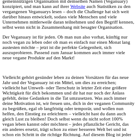
gemeinnützigen Organisation mit demselben Namen (Veganuary)
konzipiert, und man kann auf ihrer
Website
auch Statistiken zu den
vergangenen Veganuarys lesen – doch die Challenge hat sich weit
darüber hinaus entwickelt, sodass viele Menschen und viele
Unternehmen mittlerweile daran teilnehmen und den Begriff kennen,
selbst wenn nicht in Zusammenhang mit besagter Organisation.
Der Veganuary ist für jeden. Ob man nun also vorhat, künftig nur
noch vegan zu leben oder ob man es einfach nur einen Monat lang
austesten möchte – jetzt ist die perfekte Gelegenheit, sich
auszuprobieren. Passend zum Januar kommen auch immer viele
neue vegane Produkte auf den Markt!
Vielleicht gehört gesünder leben zu deinen Vorsätzen für das neue
Jahr und der Veganuary ist ein Mittel, um dies zu erreichen;
vielleicht hat Umwelt- oder Tierschutz in letzter Zeit eine größere
Wichtigkeit für dich bekommen und dir hat nur noch der Anlass
gefehlt, deine Gedanken in die Tat umzusetzen. Was auch immer
deine Motivation ist, wir freuen uns, dich in der veganen Community
zu begrüßen, egal ob langfristig oder temporär, und wollen nun
helfen, den Einstieg zu erleichtern – vielleicht hast du dann auch
gleich Lust zu bleiben! Doch selbst wenn du nicht sofort 100%
vegan leben kannst oder möchtest – jedes pflanzliche Gericht, das
ein anderes ersetzt, trägt schon zu einer besseren Welt bei und ist
schon ein Schritt in die richtige Richtung. Auf diesem Blog ist jeder