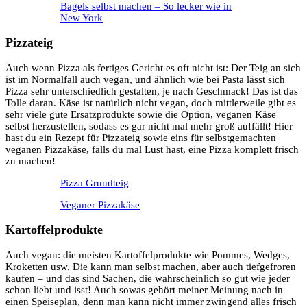
Bagels selbst machen – So lecker wie in
New York
Pizzateig
Auch wenn Pizza als fertiges Gericht es oft nicht ist: Der Teig an sich
ist im Normalfall auch vegan, und ähnlich wie bei Pasta lässt sich
Pizza sehr unterschiedlich gestalten, je nach Geschmack! Das ist das
Tolle daran. Käse ist natürlich nicht vegan, doch mittlerweile gibt es
sehr viele gute Ersatzprodukte sowie die Option, veganen Käse
selbst herzustellen, sodass es gar nicht mal mehr groß auffällt! Hier
hast du ein Rezept für Pizzateig sowie eins für selbstgemachten
veganen Pizzakäse, falls du mal Lust hast, eine Pizza komplett frisch
zu machen!
Pizza Grundteig
Veganer Pizzakäse
Kartoffelprodukte
Auch vegan: die meisten Kartoffelprodukte wie Pommes, Wedges,
Kroketten usw. Die kann man selbst machen, aber auch tiefgefroren
kaufen – und das sind Sachen, die wahrscheinlich so gut wie jeder
schon liebt und isst! Auch sowas gehört meiner Meinung nach in
einen Speiseplan, denn man kann nicht immer zwingend alles frisch