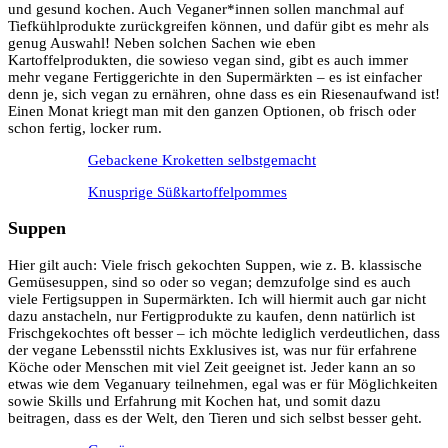
und gesund kochen. Auch Veganer*innen sollen manchmal auf
Tiefkühlprodukte zurückgreifen können, und dafür gibt es mehr als
genug Auswahl! Neben solchen Sachen wie eben
Kartoffelprodukten, die sowieso vegan sind, gibt es auch immer
mehr vegane Fertiggerichte in den Supermärkten – es ist einfacher
denn je, sich vegan zu ernähren, ohne dass es ein Riesenaufwand ist!
Einen Monat kriegt man mit den ganzen Optionen, ob frisch oder
schon fertig, locker rum.
Gebackene Kroketten selbstgemacht
Knusprige Süßkartoffelpommes
Suppen
Hier gilt auch: Viele frisch gekochten Suppen, wie z. B. klassische
Gemüsesuppen, sind so oder so vegan; demzufolge sind es auch
viele Fertigsuppen in Supermärkten. Ich will hiermit auch gar nicht
dazu anstacheln, nur Fertigprodukte zu kaufen, denn natürlich ist
Frischgekochtes oft besser – ich möchte lediglich verdeutlichen, dass
der vegane Lebensstil nichts Exklusives ist, was nur für erfahrene
Köche oder Menschen mit viel Zeit geeignet ist. Jeder kann an so
etwas wie dem Veganuary teilnehmen, egal was er für Möglichkeiten
sowie Skills und Erfahrung mit Kochen hat, und somit dazu
beitragen, dass es der Welt, den Tieren und sich selbst besser geht.