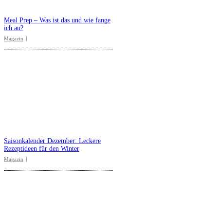
Meal Prep – Was ist das und wie fange
ich an?
Magazin
Saisonkalender Dezember: Leckere
Rezeptideen für den Winter
Magazin