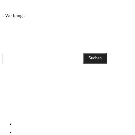
- Werbung -
REZEPTSUCHE
Suchen
DIESEN BEITRAG TEILEN
Pinterest
Facebook
WhatsApp
Email
KLEINGEDRUCKTES
Impressum
Datenschutzerklärung