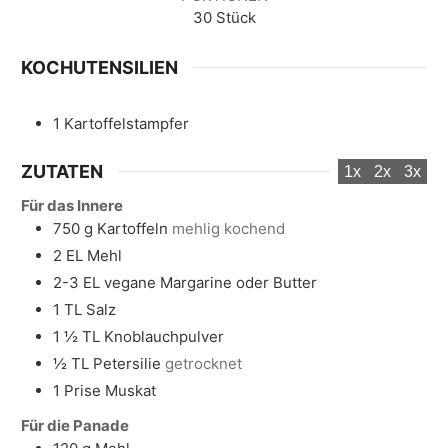
30
Stück
KOCHUTENSILIEN
1 Kartoffelstampfer
ZUTATEN
1x
2x
3x
Für das Innere
750
g
Kartoffeln
mehlig kochend
2
EL
Mehl
2-3
EL
vegane Margarine oder Butter
1
TL
Salz
1 ½
TL
Knoblauchpulver
½
TL
Petersilie
getrocknet
1
Prise
Muskat
Für die Panade