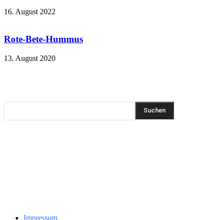
16. August 2022
Rote-Bete-Hummus
13. August 2020
REZEPTSUCHE
Suchen
DIESEN BEITRAG TEILEN
Pinterest
Facebook
WhatsApp
Email
KLEINGEDRUCKTES
Impressum