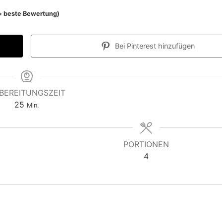
e = beste Bewertung)
Bei Pinterest hinzufügen
BEREITUNGSZEIT
M
25
Min.
i
n
u
PORTIONEN
t
4
e
n