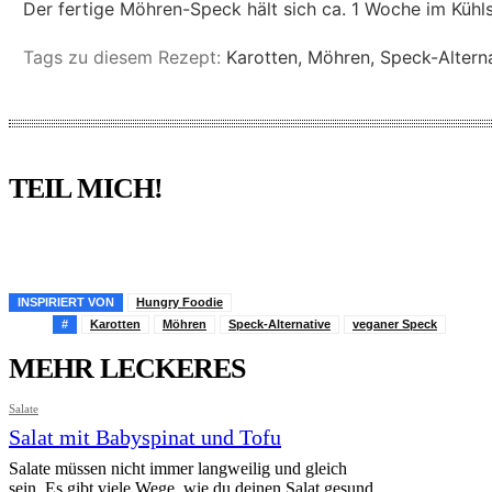
Der fertige Möhren-Speck hält sich ca. 1 Woche im Kühls
Tags zu diesem Rezept:
Karotten, Möhren, Speck-Altern
TEIL MICH!
Pinterest
Facebook
WhatsApp
Email
INSPIRIERT VON
Hungry Foodie
#
Karotten
Möhren
Speck-Alternative
veganer Speck
MEHR LECKERES
Salate
Salat mit Babyspinat und Tofu
Salate müssen nicht immer langweilig und gleich
sein. Es gibt viele Wege, wie du deinen Salat gesund,