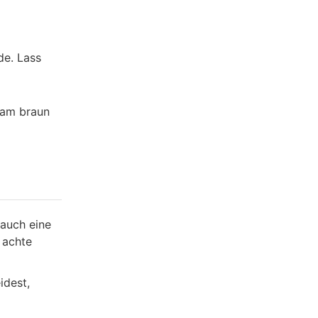
de. Lass
gsam braun
 auch eine
 achte
idest,