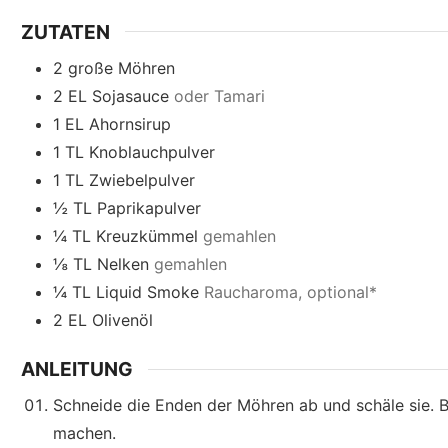
ZUTATEN
2
große Möhren
2
EL
Sojasauce
oder Tamari
1
EL
Ahornsirup
1
TL
Knoblauchpulver
1
TL
Zwiebelpulver
½
TL
Paprikapulver
¼
TL
Kreuzkümmel
gemahlen
⅛
TL
Nelken
gemahlen
¼
TL
Liquid Smoke
Raucharoma, optional*
2
EL
Olivenöl
ANLEITUNG
Schneide die Enden der Möhren ab und schäle sie. 
machen.