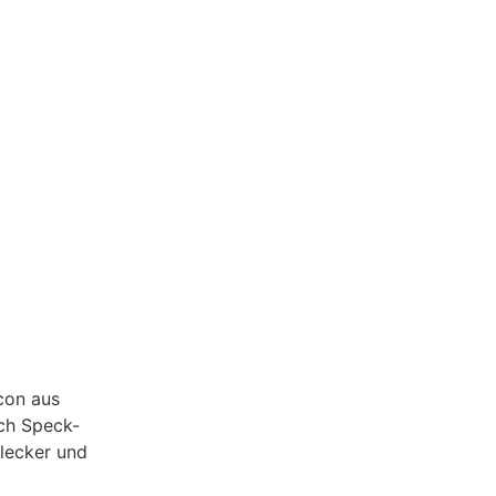
acon aus
ch Speck-
 lecker und