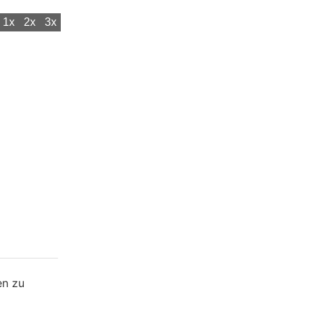
1x
2x
3x
en zu