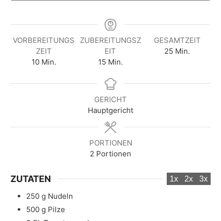
VORBEREITUNGS
ZUBEREITUNGSZ
GESAMTZEIT
M
ZEIT
EIT
25
Min.
M
M
i
10
Min.
15
Min.
i
i
n
n
n
u
u
u
t
GERICHT
t
t
e
Hauptgericht
e
e
n
n
n
PORTIONEN
2
Portionen
ZUTATEN
1x
2x
3x
250
g
Nudeln
500
g
Pilze