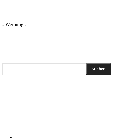
- Werbung -
REZEPTSUCHE
Suchen
DIESEN BEITRAG TEILEN
Pinterest
Facebook
WhatsApp
Email
KLEINGEDRUCKTES
Impressum