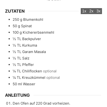
ZUTATEN
1x
2x
3x
250
g
Blumenkohl
50
g
Spinat
100
g
Kichererbsenmehl
½
TL
Backpulver
½
TL
Kurkuma
½
TL
Garam Masala
½
TL
Salz
½
TL
Pfeffer
¼
TL
Chiliflocken
optional
¼
TL
Kreuzkümmel
optional
50
ml
Wasser
ANLEITUNG
Den Ofen auf 220 Grad vorheizen.