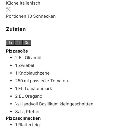
Küche
Italienisch
Portionen
10
Schnecken
Zutaten
1x
2x
3x
Pizzasoße
2
EL
Olivenöl
1
Zwiebel
1
Knoblauchzehe
250
ml
passierte Tomaten
1
EL
Tomatenmark
2
EL
Oregano
½
Handvoll Basilikum
kleingeschnitten
Salz, Pfeffer
Pizzaschnecken
1
Blätterteig