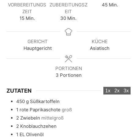
M
VORBEREITUNGS
ZUBEREITUNGSZ
45
Min.
i
ZEIT
EIT
M
M
n
15
Min.
30
Min.
i
i
u
n
n
t
u
u
e
GERICHT
KÜCHE
t
t
n
Hauptgericht
Asiatisch
e
e
n
n
PORTIONEN
3
Portionen
ZUTATEN
1x
2x
3x
450
g
Süßkartoffeln
1
rote Paprikaschote
groß
2
Zwiebeln
mittelgroß
2
Knoblauchzehen
1
EL
Olivenöl