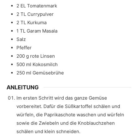
2
EL
Tomatenmark
2
TL
Currypulver
2
TL
Kurkuma
1
TL
Garam Masala
Salz
Pfeffer
200
g
rote Linsen
500
ml
Kokosmilch
250
ml
Gemüsebrühe
ANLEITUNG
Im ersten Schritt wird das ganze Gemüse
vorbereitet. Dafür die Süßkartoffel schälen und
würfeln, die Paprikaschote waschen und würfeln
sowie die Zwiebeln und die Knoblauchzehen
schälen und klein schneiden.