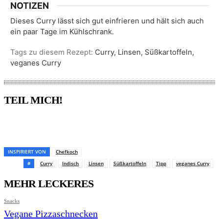
NOTIZEN
Dieses Curry lässt sich gut einfrieren und hält sich auch
ein paar Tage im Kühlschrank.
Tags zu diesem Rezept:
Curry, Linsen, Süßkartoffeln,
veganes Curry
TEIL MICH!
Pinterest
Facebook
WhatsApp
Email
INSPIRIERT VON
Chefkoch
#
Curry
Indisch
Linsen
Süßkartoffeln
Tipp
veganes Curry
MEHR LECKERES
Snacks
Vegane Pizzaschnecken