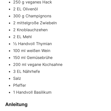
250
g
veganes Hack
2
EL
Olivenöl
300
g
Champignons
2
mittelgroße Zwiebeln
2
Knoblauchzehen
2
EL
Mehl
½
Handvoll Thymian
100
ml
weißen Wein
150
ml
Gemüsebrühe
200
ml
vegane Kochsahne
3
EL
Nährhefe
Salz
Pfeffer
1
Handvoll
Basilikum
Anleitung