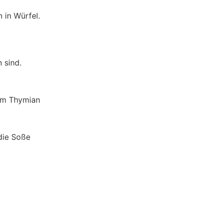
 in Würfel.
 sind.
dem Thymian
die Soße