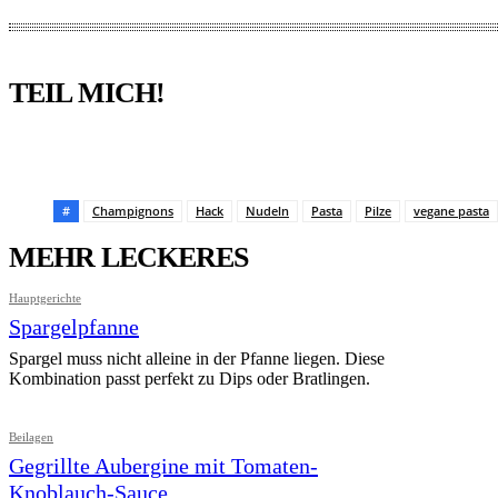
TEIL MICH!
Pinterest
Facebook
WhatsApp
Email
#
Champignons
Hack
Nudeln
Pasta
Pilze
vegane pasta
MEHR LECKERES
Hauptgerichte
Spargelpfanne
Spargel muss nicht alleine in der Pfanne liegen. Diese
Kombination passt perfekt zu Dips oder Bratlingen.
Beilagen
Gegrillte Aubergine mit Tomaten-
Knoblauch-Sauce