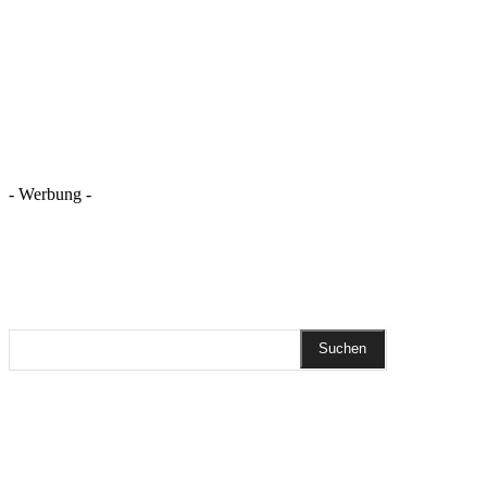
- Werbung -
REZEPTSUCHE
Suchen
DIESEN BEITRAG TEILEN