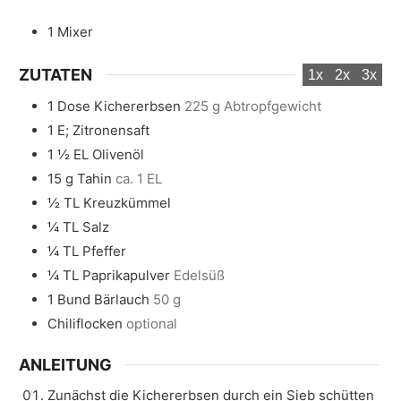
1 Mixer
ZUTATEN
1x
2x
3x
1
Dose
Kichererbsen
225 g Abtropfgewicht
1
E;
Zitronensaft
1 ½
EL
Olivenöl
15
g
Tahin
ca. 1 EL
½
TL
Kreuzkümmel
¼
TL
Salz
¼
TL
Pfeffer
¼
TL
Paprikapulver
Edelsüß
1
Bund
Bärlauch
50 g
Chiliflocken
optional
ANLEITUNG
Zunächst die Kichererbsen durch ein Sieb schütten