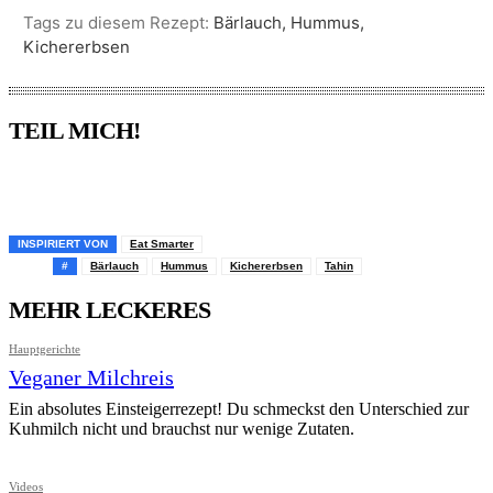
Tags zu diesem Rezept:
Bärlauch, Hummus,
Kichererbsen
TEIL MICH!
Pinterest
Facebook
WhatsApp
Email
INSPIRIERT VON
Eat Smarter
#
Bärlauch
Hummus
Kichererbsen
Tahin
MEHR LECKERES
Hauptgerichte
Veganer Milchreis
Ein absolutes Einsteigerrezept! Du schmeckst den Unterschied zur
Kuhmilch nicht und brauchst nur wenige Zutaten.
Videos