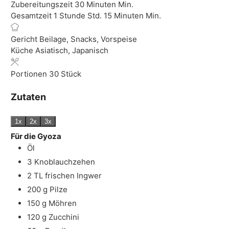
Zubereitungszeit
30
Minuten
Min.
Gesamtzeit
1
Stunde
Std.
15
Minuten
Min.
Gericht
Beilage, Snacks, Vorspeise
Küche
Asiatisch, Japanisch
Portionen
30
Stück
Zutaten
1x
2x
3x
Für die Gyoza
Öl
3
Knoblauchzehen
2
TL
frischen Ingwer
200
g
Pilze
150
g
Möhren
120
g
Zucchini