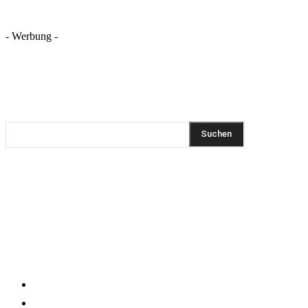
- Werbung -
REZEPTSUCHE
Suchen
DIESEN BEITRAG TEILEN
Pinterest
Facebook
WhatsApp
Email
KLEINGEDRUCKTES
Impressum
Datenschutzerklärung