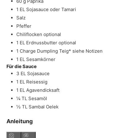
60
g
Paprika
1
EL
Sojasauce
oder Tamari
Salz
Pfeffer
Chiliflocken
optional
1
EL
Erdnussbutter
optional
1
Charge
Dumpling Teig*
siehe Notizen
1
EL
Sesamkörner
Für die Sauce
3
EL
Sojasauce
1
EL
Reisessig
1
EL
Agavendicksaft
¼
TL
Sesamöl
½
TL
Sambal Oelek
Anleitung