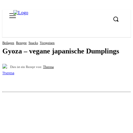
Beilagen
Rezepte
Snacks
Vorspeisen
Gyoza – vegane japanische Dumplings
Dies ist ein Rezept von:
Theresa
Pinterest
Facebook
WhatsApp
Email