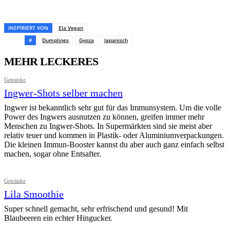
Pinterest
Facebook
WhatsApp
Email
INSPIRIERT VON
Ela Vegan
#
Dumplings
Gyoza
Japanisch
MEHR LECKERES
Getränke
Ingwer-Shots selber machen
Ingwer ist bekanntlich sehr gut für das Immunsystem. Um die volle
Power des Ingwers ausnutzen zu können, greifen immer mehr
Menschen zu Ingwer-Shots. In Supermärkten sind sie meist aber
relativ teuer und kommen in Plastik- oder Aluminiumverpackungen.
Die kleinen Immun-Booster kannst du aber auch ganz einfach selbst
machen, sogar ohne Entsafter.
Getränke
Lila Smoothie
Super schnell gemacht, sehr erfrischend und gesund! Mit
Blaubeeren ein echter Hingucker.