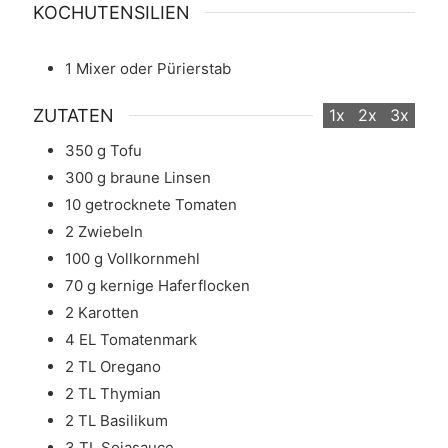
KOCHUTENSILIEN
1 Mixer oder Pürierstab
ZUTATEN
1x
2x
3x
350
g
Tofu
300
g
braune Linsen
10
getrocknete Tomaten
2
Zwiebeln
100
g
Vollkornmehl
70
g
kernige Haferflocken
2
Karotten
4
EL
Tomatenmark
2
TL
Oregano
2
TL
Thymian
2
TL
Basilikum
3
TL
Sojasauce