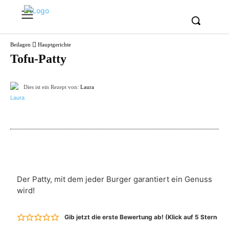
Beilagen
Hauptgerichte
Tofu-Patty
Dies ist ein Rezept von:
Laura
Pinterest
Facebook
WhatsApp
Em
Der Patty, mit dem jeder Burger garantiert ein Genuss
wird!
Gib jetzt die erste Bewertung ab! (Klick auf 5 Sterne 