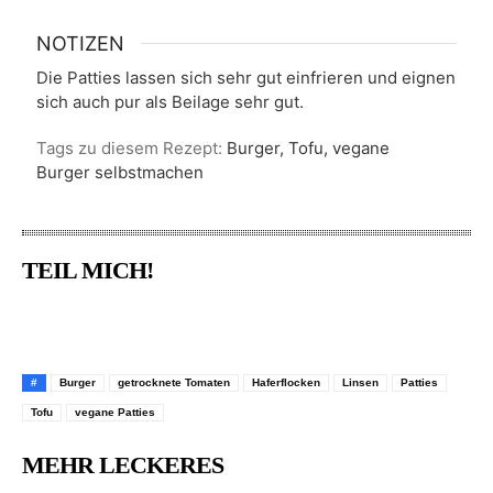
NOTIZEN
Die Patties lassen sich sehr gut einfrieren und eignen
sich auch pur als Beilage sehr gut.
Tags zu diesem Rezept:
Burger, Tofu, vegane
Burger selbstmachen
TEIL MICH!
Pinterest
Facebook
WhatsApp
Em
#
Burger
getrocknete Tomaten
Haferflocken
Linsen
Patties
Tofu
vegane Patties
MEHR LECKERES