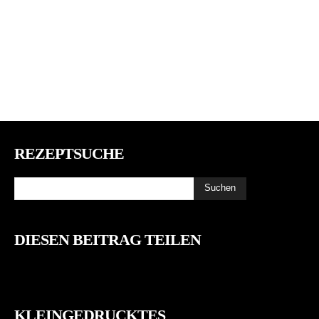
REZEPTSUCHE
Suchen
DIESEN BEITRAG TEILEN
Pinterest
Facebook
WhatsApp
Em
KLEINGEDRUCKTES