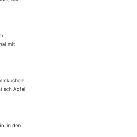
em
mal mit
lammkuchen!
tisch Apfel
n. in den