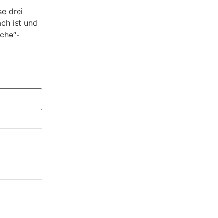
se drei
ch ist und
üche“-