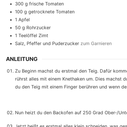
300
g
frische Tomaten
100
g
getrocknete Tomaten
1
Apfel
50
g
Rohrzucker
1
Teelöffel
Zimt
Salz, Pfeffer und Puderzucker
zum Garnieren
ANLEITUNG
Zu Beginn machst du erstmal den Teig. Dafür komme
rührst alles mit einem Knethaken um. Dies machst du
du den Teig mit einem Finger berühren und wenn der 
Nun heizt du den Backofen auf 250 Grad Ober-/Unte
Jetzt heißt es erstmal alles klein schneiden, was g