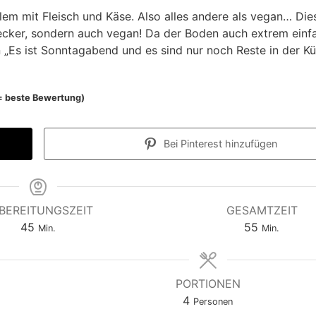
em mit Fleisch und Käse. Also alles andere als vegan… Die
ecker, sondern auch vegan! Da der Boden auch extrem einfa
n „Es ist Sonntagabend und es sind nur noch Reste in der K
e = beste Bewertung)
Bei Pinterest hinzufügen
BEREITUNGSZEIT
GESAMTZEIT
M
M
45
55
Min.
Min.
i
i
n
n
u
u
PORTIONEN
t
t
4
Personen
e
e