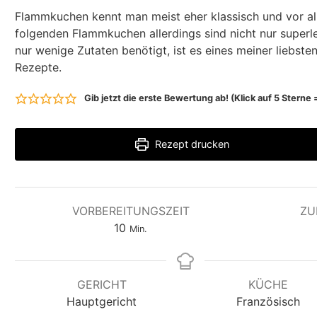
Flammkuchen kennt man meist eher klassisch und vor all
folgenden Flammkuchen allerdings sind nicht nur superl
nur wenige Zutaten benötigt, ist es eines meiner liebste
Rezepte.
Gib jetzt die erste Bewertung ab! (Klick auf 5 Stern
Rezept drucken
VORBEREITUNGSZEIT
ZU
M
10
Min.
i
n
u
GERICHT
KÜCHE
t
Hauptgericht
Französisch
e