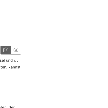
sel und du
sten, kannst
ten, der