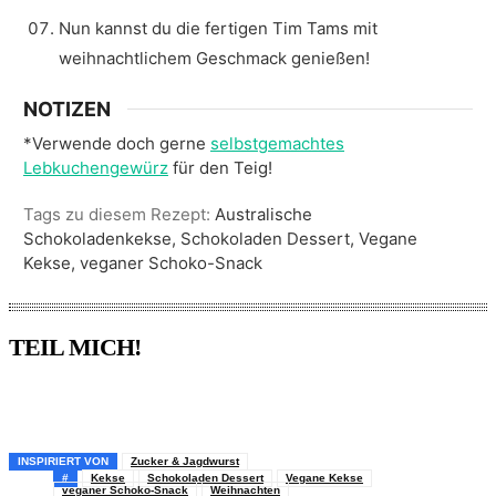
Nun kannst du die fertigen Tim Tams mit
weihnachtlichem Geschmack genießen!
NOTIZEN
*Verwende doch gerne
selbstgemachtes
Lebkuchengewürz
für den Teig!
Tags zu diesem Rezept:
Australische
Schokoladenkekse, Schokoladen Dessert, Vegane
Kekse, veganer Schoko-Snack
TEIL MICH!
Pinterest
Facebook
WhatsApp
Email
INSPIRIERT VON
Zucker & Jagdwurst
#
Kekse
Schokoladen Dessert
Vegane Kekse
veganer Schoko-Snack
Weihnachten