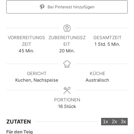
Bei Pinterest hinzufügen
VORBEREITUNGS
ZUBEREITUNGSZ
GESAMTZEIT
S
M
ZEIT
EIT
1
Std.
5
Min.
M
M
t
i
45
Min.
20
Min.
i
i
u
n
n
n
n
u
u
u
d
t
GERICHT
KÜCHE
t
t
e
e
Kuchen, Nachspeise
Australisch
e
e
n
n
n
PORTIONEN
16
Stück
ZUTATEN
1x
2x
3x
Für den Teig