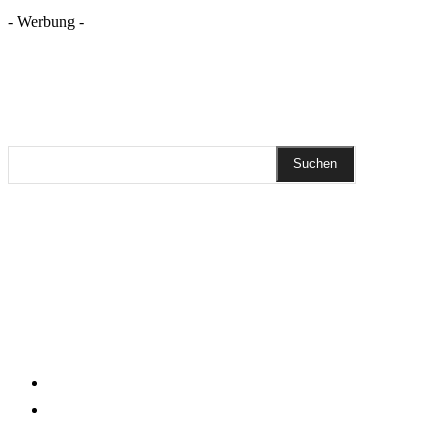
- Werbung -
REZEPTSUCHE
Suchen
DIESEN BEITRAG TEILEN
Pinterest
Facebook
WhatsApp
Email
KLEINGEDRUCKTES
Impressum
Datenschutzerklärung