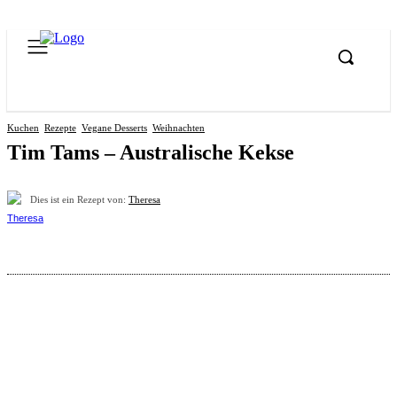
Kuchen
Rezepte
Vegane Desserts
Weihnachten
Tim Tams – Australische Kekse
Dies ist ein Rezept von:
Theresa
Pinterest
Facebook
WhatsApp
Email