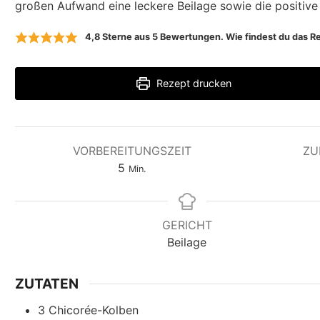
großen Aufwand eine leckere Beilage sowie die positive
4,8
Sterne aus
5
Bewertungen. Wie findest du das Re
Rezept drucken
VORBEREITUNGSZEIT
ZU
M
5
Min.
i
n
u
GERICHT
t
Beilage
e
n
ZUTATEN
3
Chicorée-Kolben