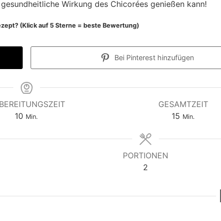
 gesundheitliche Wirkung des Chicorées genießen kann!
zept? (Klick auf 5 Sterne = beste Bewertung)
Bei Pinterest hinzufügen
BEREITUNGSZEIT
GESAMTZEIT
M
M
10
15
Min.
Min.
i
i
n
n
u
u
PORTIONEN
t
t
2
e
e
n
n