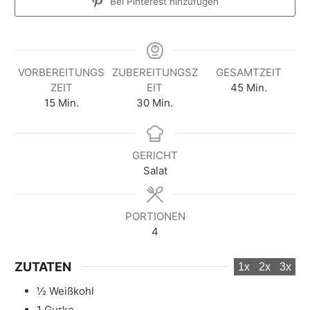
Bei Pinterest hinzufügen
VORBEREITUNGS
ZUBEREITUNGSZ
GESAMTZEIT
M
ZEIT
EIT
45
Min.
M
M
i
15
Min.
30
Min.
i
i
n
n
n
u
u
u
t
GERICHT
t
t
e
Salat
e
e
n
n
n
PORTIONEN
4
ZUTATEN
1x
2x
3x
½
Weißkohl
1
Gurke