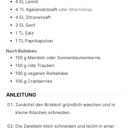
4
EL
Leinöl
4
TL
Agavendicksaft
oder Ahornsirup
4
EL
Zitronensaft
3
EL
Senf
1
TL
Salz
1
TL
Paprikapulver
Nach Belieben
150
g
Mandeln oder Sonnenblumenkerne
150
g
rote Trauben
100
g
veganen Reibekäse
100
g
Cranberries
ANLEITUNG
Zunächst den Brokkoli gründlich waschen und in
kleine Röschen schneiden.
Die Zwiebeln klein schneiden und leicht in einer