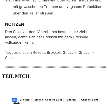
Falls erwünscht: Mandeln oder Körner anrösten und
mit gewaschenen Trauben und veganem Reibekäse
über den Teller streuen.
NOTIZEN
Den Salat vor dem Verzehr am besten kurz ziehen
lassen, damit sich der Brokkoli mit dem Dressing
vollsaugen kann.
Tags zu diesem Rezept:
Brokkoli, Gnocchi, Gnocchi-
Salat
TEIL MICH!
Pinterest
Facebook
WhatsApp
Email
#
Brokkoli
Brokkoli-Gnocchi-Salat
Gnocchi
Gnocchi Salat
Salat