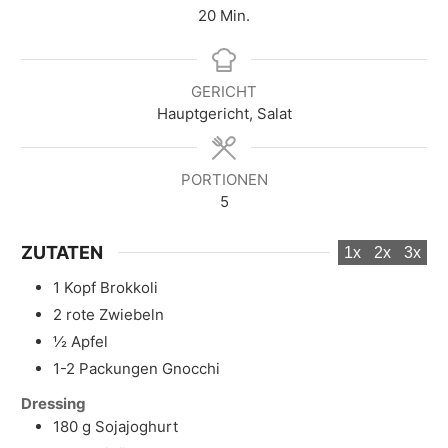
M
20
Min.
i
n
u
GERICHT
t
Hauptgericht, Salat
e
n
PORTIONEN
5
ZUTATEN
1x
2x
3x
1
Kopf
Brokkoli
2
rote Zwiebeln
½
Apfel
1-2
Packungen
Gnocchi
Dressing
180
g
Sojajoghurt