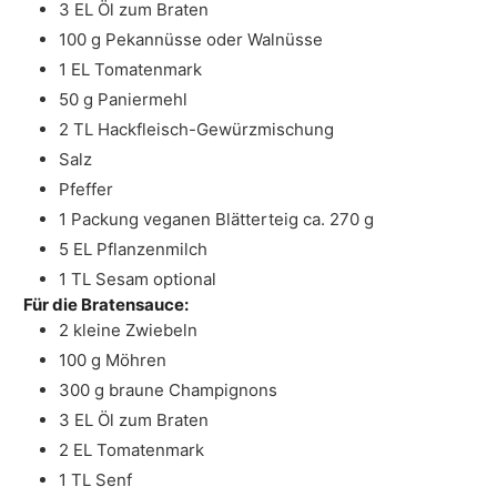
3
EL
Öl
zum Braten
100
g
Pekannüsse
oder Walnüsse
1
EL
Tomatenmark
50
g
Paniermehl
2
TL Hackfleisch-Gewürzmischung
Salz
Pfeffer
1
Packung
veganen Blätterteig
ca. 270 g
5
EL
Pflanzenmilch
1
TL
Sesam
optional
Für die Bratensauce:
2
kleine Zwiebeln
100
g
Möhren
300
g
braune Champignons
3
EL
Öl
zum Braten
2
EL
Tomatenmark
1
TL
Senf