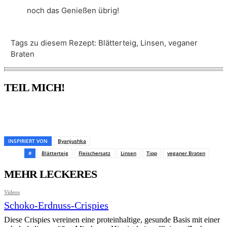
noch das Genießen übrig!
Tags zu diesem Rezept:
Blätterteig, Linsen, veganer
Braten
TEIL MICH!
Pinterest
Facebook
WhatsApp
Email
INSPIRIERT VON
Byanjushka
#
Blätterteig
Fleischersatz
Linsen
Tipp
veganer Braten
MEHR LECKERES
Videos
Schoko-Erdnuss-Crispies
Diese Crispies vereinen eine proteinhaltige, gesunde Basis mit einer