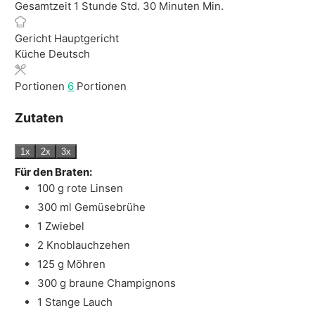
Gesamtzeit
1
Stunde
Std.
30
Minuten
Min.
Gericht
Hauptgericht
Küche
Deutsch
Portionen
6
Portionen
Zutaten
1x
2x
3x
Für den Braten:
100
g
rote Linsen
300
ml
Gemüsebrühe
1
Zwiebel
2
Knoblauchzehen
125
g
Möhren
300
g
braune Champignons
1
Stange
Lauch