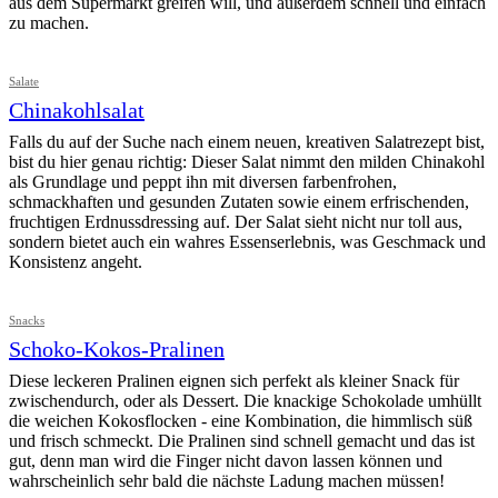
aus dem Supermarkt greifen will, und außerdem schnell und einfach
zu machen.
Salate
Chinakohlsalat
Falls du auf der Suche nach einem neuen, kreativen Salatrezept bist,
bist du hier genau richtig: Dieser Salat nimmt den milden Chinakohl
als Grundlage und peppt ihn mit diversen farbenfrohen,
schmackhaften und gesunden Zutaten sowie einem erfrischenden,
fruchtigen Erdnussdressing auf. Der Salat sieht nicht nur toll aus,
sondern bietet auch ein wahres Essenserlebnis, was Geschmack und
Konsistenz angeht.
Snacks
Schoko-Kokos-Pralinen
Diese leckeren Pralinen eignen sich perfekt als kleiner Snack für
zwischendurch, oder als Dessert. Die knackige Schokolade umhüllt
die weichen Kokosflocken - eine Kombination, die himmlisch süß
und frisch schmeckt. Die Pralinen sind schnell gemacht und das ist
gut, denn man wird die Finger nicht davon lassen können und
wahrscheinlich sehr bald die nächste Ladung machen müssen!