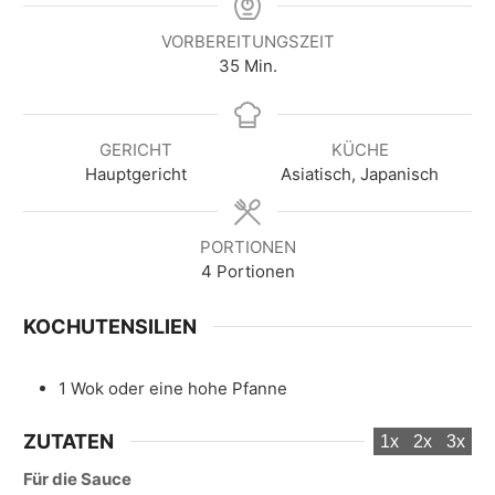
VORBEREITUNGSZEIT
M
35
Min.
i
n
u
GERICHT
KÜCHE
t
Hauptgericht
Asiatisch, Japanisch
e
n
PORTIONEN
4
Portionen
KOCHUTENSILIEN
1 Wok
oder eine hohe Pfanne
ZUTATEN
1x
2x
3x
Für die Sauce