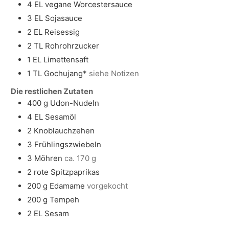
4
EL
vegane Worcestersauce
3
EL
Sojasauce
2
EL
Reisessig
2
TL
Rohrohrzucker
1
EL
Limettensaft
1
TL
Gochujang*
siehe Notizen
Die restlichen Zutaten
400
g
Udon-Nudeln
4
EL
Sesamöl
2
Knoblauchzehen
3
Frühlingszwiebeln
3
Möhren
ca. 170 g
2
rote Spitzpaprikas
200
g
Edamame
vorgekocht
200
g
Tempeh
2
EL
Sesam