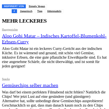
INSPIRIERT VON
Simply Vegan
#
Japanisch
Tipp
Udonnudeln
MEHR LECKERES
Hauptgerichte
Aloo Gobi Matar – Indisches Kartoffel-Blumenkohl-
Erbsen-Curry
Aloo Gobi Matar ist ein leckeres Curry-Gericht aus der indischen
Küche. Es ist wärmend und gesund, mit schön viel Gemüse,
inklusive Erbsen, die eine gute pflanzliche Eiweißquelle sind. Es hat
eine angenehme Schärfe, die nicht überwältigt, und ist somit für
jeden geeignet!
Snacks
Gemüsechips selber machen
Was darf bei einem perfekten Filmabend nicht fehlen? Natürlich die
Chips! Wer jetzt Lust auf eine gesündere (und günstigere)
Alternative hat, sollte unbedingt diese Gemüsechips ausprobieren!
Geschmacklich so gut, dass man danach kaum noch zu den Chips