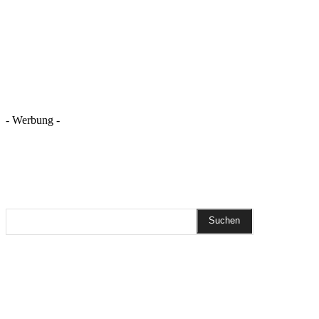
- Werbung -
REZEPTSUCHE
Suchen
DIESEN BEITRAG TEILEN