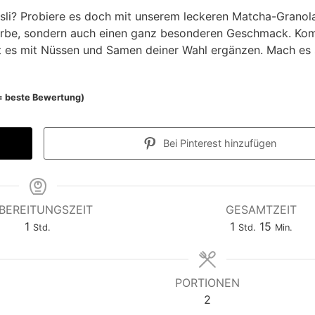
sli? Probiere es doch mit unserem leckeren Matcha-Granol
 Farbe, sondern auch einen ganz besonderen Geschmack. Kom
st es mit Nüssen und Samen deiner Wahl ergänzen. Mach es 
e = beste Bewertung)
Bei Pinterest hinzufügen
BEREITUNGSZEIT
GESAMTZEIT
S
S
M
1
1
15
Std.
Std.
Min.
t
t
i
u
u
n
n
n
u
PORTIONEN
d
d
t
2
e
e
e