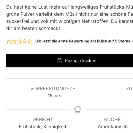
Du hast keine Lust mehr auf langweiliges Frühstücks-Mü
grüne Pulver verleiht dem Müsli nicht nur eine schöne
zuckerfrei und voll mit wichtigen Nährstoffen. Du kann
dir am besten schmeckt.
Gib jetzt die erste Bewertung ab! (Klick auf 5 Stern
Rezept drucken
VORBEREITUNGSZEIT
ZU
M
15
Min.
i
n
u
GERICHT
KÜCHE
t
Frühstück, Kleinigkeit
Amerikanisch
e