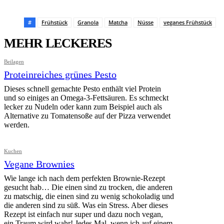
Pinterest
Facebook
WhatsApp
Email
#
Frühstück
Granola
Matcha
Nüsse
veganes Frühstück
MEHR LECKERES
Beilagen
Proteinreiches grünes Pesto
Dieses schnell gemachte Pesto enthält viel Protein
und so einiges an Omega-3-Fettsäuren. Es schmeckt
lecker zu Nudeln oder kann zum Beispiel auch als
Alternative zu Tomatensoße auf der Pizza verwendet
werden.
Kuchen
Vegane Brownies
Wie lange ich nach dem perfekten Brownie-Rezept
gesucht hab… Die einen sind zu trocken, die anderen
zu matschig, die einen sind zu wenig schokoladig und
die anderen sind zu süß. Was ein Stress. Aber dieses
Rezept ist einfach nur super und dazu noch vegan,
ein Traum wird wahr! Jedes Mal, wenn ich auf einem