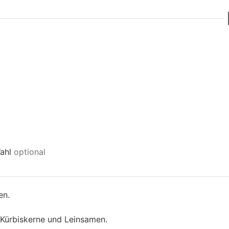
n
ahl
optional
en.
 Kürbiskerne und Leinsamen.