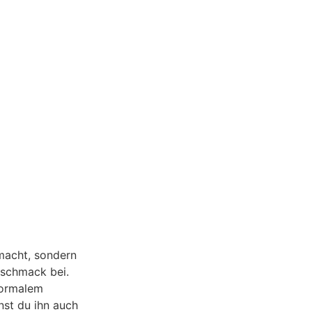
macht, sondern
eschmack bei.
 normalem
nst du ihn auch