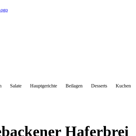
n
Salate
Hauptgerichte
Beilagen
Desserts
Kuchen
backener Haferbrei