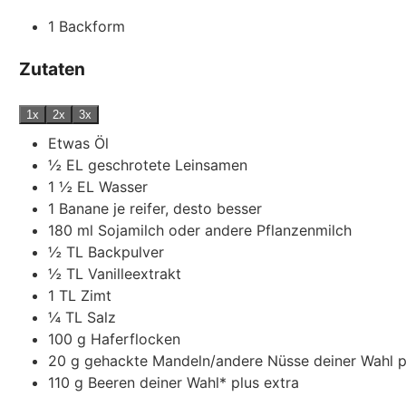
1 Backform
Zutaten
1x
2x
3x
Etwas
Öl
½
EL
geschrotete Leinsamen
1 ½
EL
Wasser
1
Banane
je reifer, desto besser
180
ml
Sojamilch
oder andere Pflanzenmilch
½
TL
Backpulver
½
TL
Vanilleextrakt
1
TL
Zimt
¼
TL
Salz
100
g
Haferflocken
20
g
gehackte Mandeln/andere Nüsse deiner Wahl
p
110
g
Beeren deiner Wahl*
plus extra