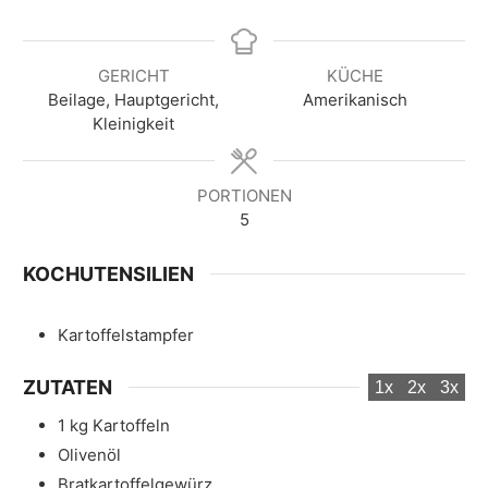
t
u
n
GERICHT
KÜCHE
d
Beilage, Hauptgericht,
Amerikanisch
e
Kleinigkeit
PORTIONEN
5
KOCHUTENSILIEN
Kartoffelstampfer
ZUTATEN
1x
2x
3x
1
kg
Kartoffeln
Olivenöl
Bratkartoffelgewürz