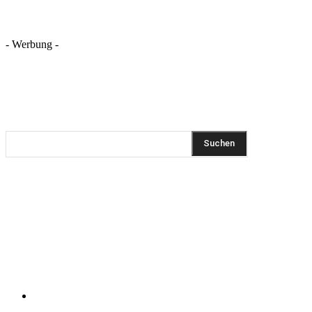
- Werbung -
REZEPTSUCHE
Suchen
DIESEN BEITRAG TEILEN
Pinterest
Facebook
WhatsApp
Email
KLEINGEDRUCKTES
Impressum