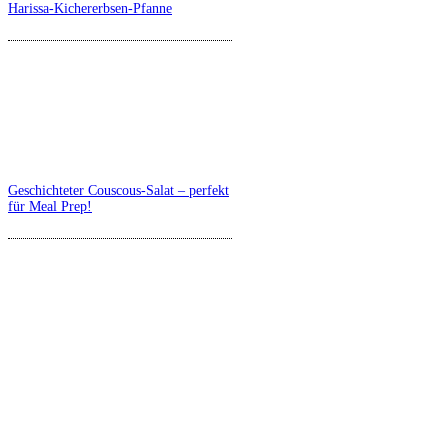
Harissa-Kichererbsen-Pfanne
Geschichteter Couscous-Salat – perfekt
für Meal Prep!