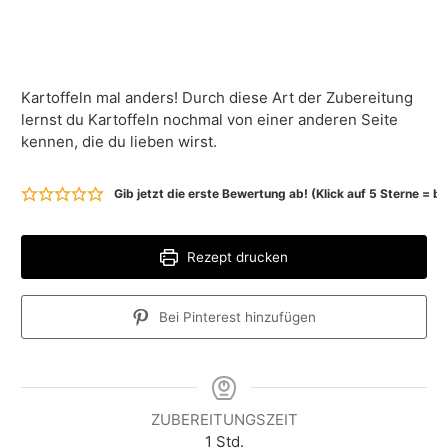
Kartoffeln mal anders! Durch diese Art der Zubereitung
lernst du Kartoffeln nochmal von einer anderen Seite
kennen, die du lieben wirst.
Gib jetzt die erste Bewertung ab! (Klick auf 5 Sterne = 
Rezept drucken
Bei Pinterest hinzufügen
ZUBEREITUNGSZEIT
S
1
Std.