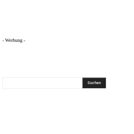
- Werbung -
REZEPTSUCHE
Suchen
DIESEN BEITRAG TEILEN
Pinterest
Facebook
WhatsApp
Email