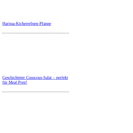
Harissa-Kichererbsen-Pfanne
Geschichteter Couscous-Salat – perfekt
für Meal Prep!