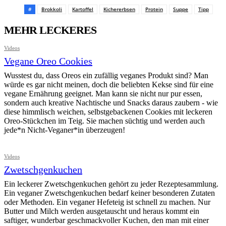
#
Brokkoli
Kartoffel
Kichererbsen
Protein
Suppe
Tipp
MEHR LECKERES
Videos
Vegane Oreo Cookies
Wusstest du, dass Oreos ein zufällig veganes Produkt sind? Man
würde es gar nicht meinen, doch die beliebten Kekse sind für eine
vegane Ernährung geeignet. Man kann sie nicht nur pur essen,
sondern auch kreative Nachtische und Snacks daraus zaubern - wie
diese himmlisch weichen, selbstgebackenen Cookies mit leckeren
Oreo-Stückchen im Teig. Sie machen süchtig und werden auch
jede*n Nicht-Veganer*in überzeugen!
Videos
Zwetschgenkuchen
Ein leckerer Zwetschgenkuchen gehört zu jeder Rezeptesammlung.
Ein veganer Zwetschgenkuchen bedarf keiner besonderen Zutaten
oder Methoden. Ein veganer Hefeteig ist schnell zu machen. Nur
Butter und Milch werden ausgetauscht und heraus kommt ein
saftiger, wunderbar geschmackvoller Kuchen, den man mit einer