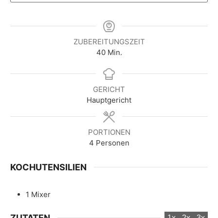
ZUBEREITUNGSZEIT
M
40
Min.
i
n
u
GERICHT
t
Hauptgericht
e
n
PORTIONEN
4
Personen
KOCHUTENSILIEN
1 Mixer
ZUTATEN
1x
2x
3x