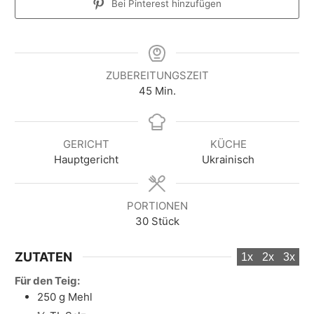
Bei Pinterest hinzufügen
ZUBEREITUNGSZEIT
M
45
Min.
i
n
u
GERICHT
KÜCHE
t
Hauptgericht
Ukrainisch
e
n
PORTIONEN
30
Stück
ZUTATEN
1x
2x
3x
Für den Teig:
250
g
Mehl