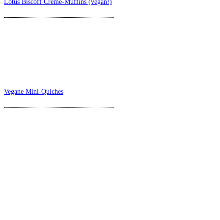
Lotus Biscoff Creme-Muffins (vegan!)
Vegane Mini-Quiches