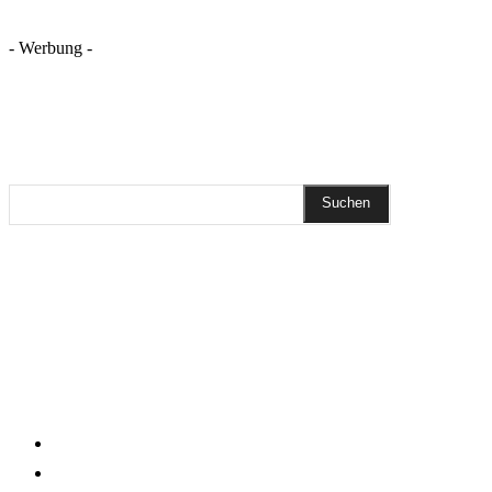
- Werbung -
REZEPTSUCHE
Suchen
DIESEN BEITRAG TEILEN
Pinterest
Facebook
WhatsApp
Email
KLEINGEDRUCKTES
Impressum
Datenschutzerklärung