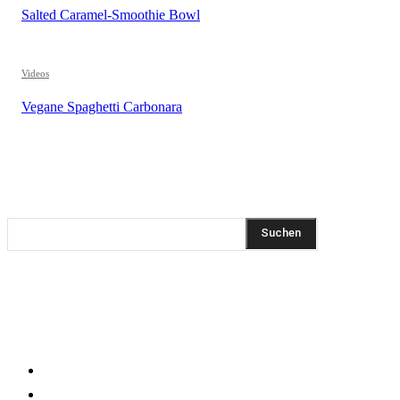
Salted Caramel-Smoothie Bowl
Videos
Vegane Spaghetti Carbonara
REZEPTSUCHE
Suchen
DIESEN BEITRAG TEILEN
KLEINGEDRUCKTES
Impressum
Datenschutzerklärung