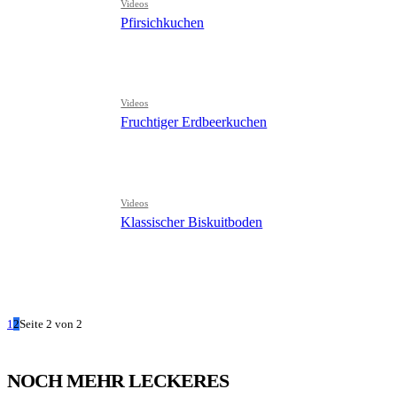
Videos
Pfirsichkuchen
Videos
Fruchtiger Erdbeerkuchen
Videos
Klassischer Biskuitboden
1
2
Seite 2 von 2
NOCH MEHR LECKERES