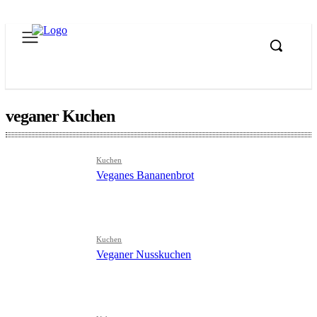
veganer Kuchen
Kuchen
Veganes Bananenbrot
Kuchen
Veganer Nusskuchen