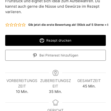
Frühstück und eignet sich ideal zum Aufbewahren. Du
kannst auch gerne die Nüsse und Gewürze im Rezept
variieren.
Gib jetzt die erste Bewertung ab! (Klick auf 5 Sterne = 
Rezept drucken
Bei Pinterest hinzufügen
VORBEREITUNGS
ZUBEREITUNGSZ
GESAMTZEIT
M
ZEIT
EIT
45
Min.
M
M
i
10
Min.
35
Min.
i
i
n
n
n
u
u
u
t
GERICHT