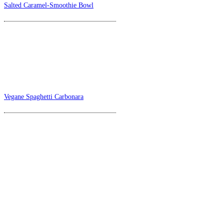
Salted Caramel-Smoothie Bowl
Vegane Spaghetti Carbonara