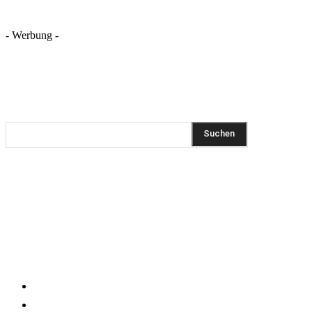
- Werbung -
REZEPTSUCHE
Suchen
DIESEN BEITRAG TEILEN
Pinterest
Facebook
WhatsApp
Email
KLEINGEDRUCKTES
Impressum
Datenschutzerklärung