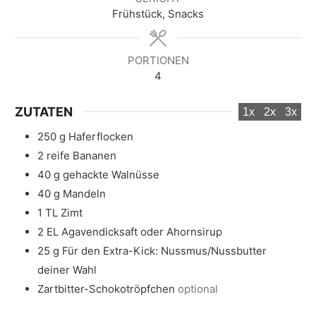
t
t
e
Frühstück, Snacks
e
e
n
n
n
PORTIONEN
4
ZUTATEN
1x
2x
3x
250
g
Haferflocken
2
reife Bananen
40
g
gehackte Walnüsse
40
g
Mandeln
1
TL
Zimt
2
EL
Agavendicksaft oder Ahornsirup
25
g
Für den Extra-Kick: Nussmus/Nussbutter
deiner Wahl
Zartbitter-Schokotröpfchen
optional