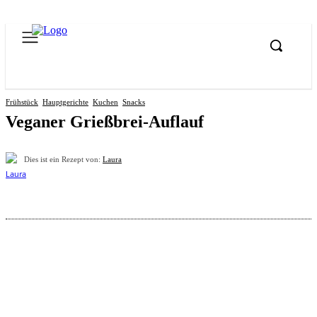
Frühstück
Hauptgerichte
Kuchen
Snacks
Veganer Grießbrei-Auflauf
Dies ist ein Rezept von:
Laura
Pinterest
Facebook
WhatsApp
Email