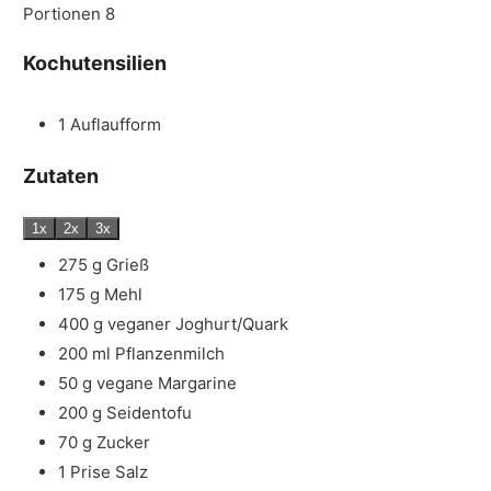
Portionen
8
Kochutensilien
1 Auflaufform
Zutaten
1x
2x
3x
275
g
Grieß
175
g
Mehl
400
g
veganer Joghurt/Quark
200
ml
Pflanzenmilch
50
g
vegane Margarine
200
g
Seidentofu
70
g
Zucker
1
Prise
Salz