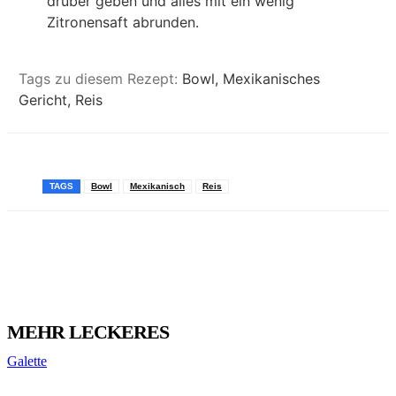
drüber geben und alles mit ein wenig
Zitronensaft abrunden.
Tags zu diesem Rezept:
Bowl, Mexikanisches
Gericht, Reis
TAGS
Bowl
Mexikanisch
Reis
Pinterest
Facebook
WhatsApp
Email
MEHR LECKERES
Galette