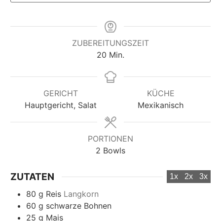
ZUBEREITUNGSZEIT
M
20
Min.
i
n
u
GERICHT
KÜCHE
t
Hauptgericht, Salat
Mexikanisch
e
n
PORTIONEN
2
Bowls
ZUTATEN
1x
2x
3x
80
g
Reis
Langkorn
60
g
schwarze Bohnen
25
g
Mais