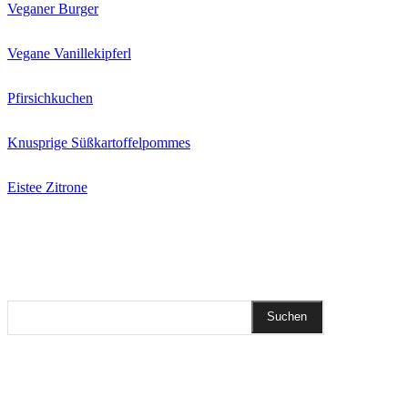
Veganer Burger
Vegane Vanillekipferl
Pfirsichkuchen
Knusprige Süßkartoffelpommes
Eistee Zitrone
REZEPTSUCHE
Suchen
DIESEN BEITRAG TEILEN