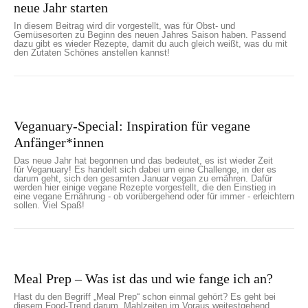
neue Jahr starten
In diesem Beitrag wird dir vorgestellt, was für Obst- und
Gemüsesorten zu Beginn des neuen Jahres Saison haben. Passend
dazu gibt es wieder Rezepte, damit du auch gleich weißt, was du mit
den Zutaten Schönes anstellen kannst!
Veganuary-Special: Inspiration für vegane
Anfänger*innen
Das neue Jahr hat begonnen und das bedeutet, es ist wieder Zeit
für Veganuary! Es handelt sich dabei um eine Challenge, in der es
darum geht, sich den gesamten Januar vegan zu ernähren. Dafür
werden hier einige vegane Rezepte vorgestellt, die den Einstieg in
eine vegane Ernährung - ob vorübergehend oder für immer - erleichtern
sollen. Viel Spaß!
Meal Prep – Was ist das und wie fange ich an?
Hast du den Begriff „Meal Prep“ schon einmal gehört? Es geht bei
diesem Food-Trend darum, Mahlzeiten im Voraus weitestgehend