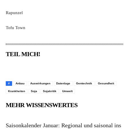
Rapunzel
Tofu Town
TEIL MICH!
Pinterest
Facebook
WhatsApp
Em
#
Anbau
Auswirkungen
Datenlage
Gentechnik
Gesundheit
Krankheiten
Soja
Sojakritik
Umwelt
MEHR WISSENSWERTES
Saisonkalender Januar: Regional und saisonal ins