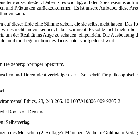
andteile ausschließen. Daher ist es wichtig, auf den Speziesismus auf
en und Prägungen zurückzukommen. Es ist unsere Aufgabe, diese Arg
tfinden kann.
auf dieser Erde eine Stimme geben, die sie selbst nicht haben. Das R
 wir es nicht anders kennen, haben wir nicht. Es sollte nicht mehr über
, um der Realität ins Auge zu schauen, einpendeln. Die Ausbeutung d
et und die Legitimation des Tiere-Tötens aufgedeckt wird.
lin Heideberg: Springer Spektrum.
chen und Tieren nicht verteidigen lässt. Zeitschrift für philosophisch
sch.
Environmental Ethics, 23, 243-266. 10.1007/s10806-009-9205-2
stedt: Books on Demand.
n: Selbstverlag.
renzen des Menschen (2. Auflage). München: Wilhelm Goldmann Verlag