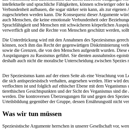
intellektuelle und sprachliche Fähigkeiten, können schwieriger ode
Verbundenheit aufbauen, die sogar stärker sein kann, als zur eigenen
zugeschrieben werden kann. Die Konsequenz dieser Argumente würde 
auch Menschen, die keine emotionale Verbundenheit oder Beziehungen
Sprachfähigkeit und Menschen mit schwächeren körperlichen Ausprägun
verwerflich gilt und die Rechte von Menschen geschützt werden, sollt
Die Unterdrückung wird mit den Annahmen des Speziesismus gerechtfe
können, noch ihm das Recht der gegenwärtigen Diskriminierung verle
sowie die Grenzen, die von den Menschen aufgestellt wurden. Diese 
Ausprägungen zu Rassismus geführt. Sie dienten ausnahmslos egoistis
deshalb auch nicht die moralische Unterscheidung zwischen Spezies r
Der Speziesismus kann auf der einen Seite als eine Verachtung von L
die sich antispeziesistisch verhalten, angesehen werden. Hier wird de
verflochten ist und folglich auf ethischer Ebene mit dem Veganismu
tierethischen Gesichtspunkten und der Sicht des Veganismus sind di
werden. Die kontroversen Überzeugungen für und gegen den Speziesis
Urteilsbildung gegenüber der Gruppe, dessen Ernährungsstil nicht ver
Was wir tun müssen
Speziesistische Argumente herrschen in unserer Gesellschaft vor, we