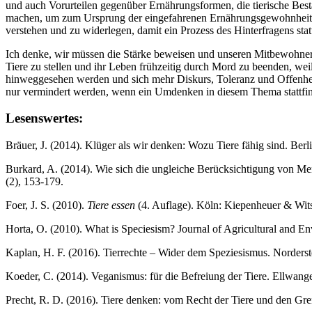
und auch Vorurteilen gegenüber Ernährungsformen, die tierische Best
machen, um zum Ursprung der eingefahrenen Ernährungsgewohnheit
verstehen und zu widerlegen, damit ein Prozess des Hinterfragens stat
Ich denke, wir müssen die Stärke beweisen und unseren Mitbewohnern 
Tiere zu stellen und ihr Leben frühzeitig durch Mord zu beenden, weil
hinweggesehen werden und sich mehr Diskurs, Toleranz und Offenheit
nur vermindert werden, wenn ein Umdenken in diesem Thema stattfind
Lesenswertes
:
Bräuer, J. (2014). Klüger als wir denken: Wozu Tiere fähig sind. Ber
Burkard, A. (2014). Wie sich die ungleiche Berücksichtigung von Mens
(2), 153-179.
Foer, J. S. (2010).
Tiere essen
(4. Auflage). Köln: Kiepenheuer & Wit
Horta, O. (2010). What is Speciesism? Journal of Agricultural and 
Kaplan, H. F. (2016). Tierrechte – Wider dem Speziesismus. Norder
Koeder, C. (2014). Veganismus: für die Befreiung der Tiere. Ellwange
Precht, R. D. (2016). Tiere denken: vom Recht der Tiere und den G