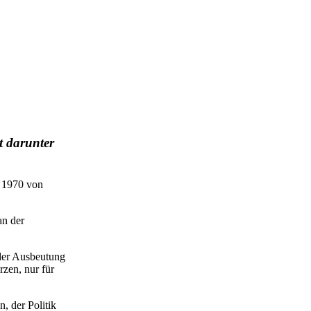
t darunter
e 1970 von
an der
 der Ausbeutung
zen, nur für
, der Politik