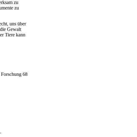
merksam zu
umente zu
echt, uns über
 die Gewalt
er Tiere kann
e Forschung 68
.