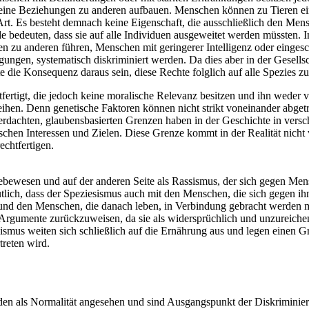
r keine Beziehungen zu anderen aufbauen. Menschen können zu Tieren e
 Art. Es besteht demnach keine Eigenschaft, die ausschließlich den Men
bedeuten, dass sie auf alle Individuen ausgeweitet werden müssten. I
 zu anderen führen, Menschen mit geringerer Intelligenz oder eingesc
gen, systematisch diskriminiert werden. Da dies aber in der Gesellsc
e die Konsequenz daraus sein, diese Rechte folglich auf alle Spezies zu
rtigt, die jedoch keine moralische Relevanz besitzen und ihn weder v
ihen. Denn genetische Faktoren können nicht strikt voneinander abget
erdachten, glaubensbasierten Grenzen haben in der Geschichte in vers
chen Interessen und Zielen. Diese Grenze kommt in der Realität nicht
echtfertigen.
ebewesen und auf der anderen Seite als Rassismus, der sich gegen Mens
utlich, dass der Speziesismus auch mit den Menschen, die sich gegen ih
s und den Menschen, die danach leben, in Verbindung gebracht werden 
e Argumente zurückzuweisen, da sie als widersprüchlich und unzureich
mus weiten sich schließlich auf die Ernährung aus und legen einen Gr
treten wird.
rden als Normalität angesehen und sind Ausgangspunkt der Diskriminie