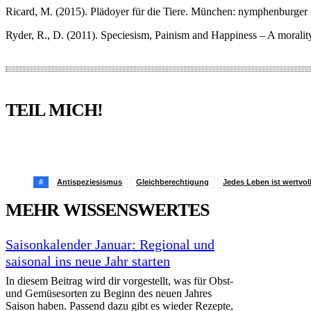
Ricard, M. (2015). Plädoyer für die Tiere. München: nymphenburge
Ryder, R., D. (2011). Speciesism, Painism and Happiness – A moralit
TEIL MICH!
Pinterest
Facebook
WhatsApp
Email
#
Antispeziesismus
Gleichberechtigung
Jedes Leben ist wertvol
MEHR WISSENSWERTES
Saisonkalender Januar: Regional und
saisonal ins neue Jahr starten
In diesem Beitrag wird dir vorgestellt, was für Obst-
und Gemüsesorten zu Beginn des neuen Jahres
Saison haben. Passend dazu gibt es wieder Rezepte,