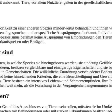
unbekannt. Tiere, vor allem Nutztiere, gelten in der gesellschaftlichen
hörigkeit zu einer anderen Spezies minderwertig behandeln und ihnen 
n abgesprochen und artspezifische Ausprägungen aberkannt. Individue
Speziesismus befähigt keine Ausprägung von Empfindungen den Tieren
rkaufspreisen oder Erträgen.
 sind
chen, in welche Spezies sie hineingeboren werden, sie eindeutig Gefühl
eren, besitzen vergleichbare und einzigartige Eigenschaften und sie b
 in Gemeinschaften. Die willkürliche Zuordnung verschiedener Bedeu
ind keine hinreichenden Kriterien, die eine Benachteiligung und Gewal
 Tiere besitzen ein intensives Leidens- und Schmerzempfinden. Ihre In
hen weit mehr, als die Forschung in der Vergangenheit angenommen ha
den?
r Grund des Ausschlusses von Tieren sein sollen, müssten sie im Umke
Menschen mit Behinderungen oder mit starken Erkrankungen besitzen jed