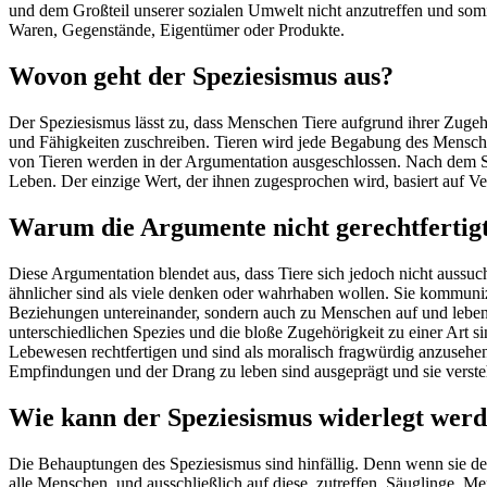
und dem Großteil unserer sozialen Umwelt nicht anzutreffen und somit 
Waren, Gegenstände, Eigentümer oder Produkte.
Wovon geht der Speziesismus aus?
Der Speziesismus lässt zu, dass Menschen Tiere aufgrund ihrer Zuge
und Fähigkeiten zuschreiben. Tieren wird jede Begabung des Mensche
von Tieren werden in der Argumentation ausgeschlossen. Nach dem 
Leben. Der einzige Wert, der ihnen zugesprochen wird, basiert auf Ve
Warum die Argumente nicht gerechtfertigt
Diese Argumentation blendet aus, dass Tiere sich jedoch nicht aussu
ähnlicher sind als viele denken oder wahrhaben wollen. Sie kommunizi
Beziehungen untereinander, sondern auch zu Menschen auf und leben
unterschiedlichen Spezies und die bloße Zugehörigkeit zu einer Art s
Lebewesen rechtfertigen und sind als moralisch fragwürdig anzusehen.
Empfindungen und der Drang zu leben sind ausgeprägt und sie verste
Wie kann der Speziesismus widerlegt wer
Die Behauptungen des Speziesismus sind hinfällig. Denn wenn sie de
alle Menschen, und ausschließlich auf diese, zutreffen. Säuglinge, 