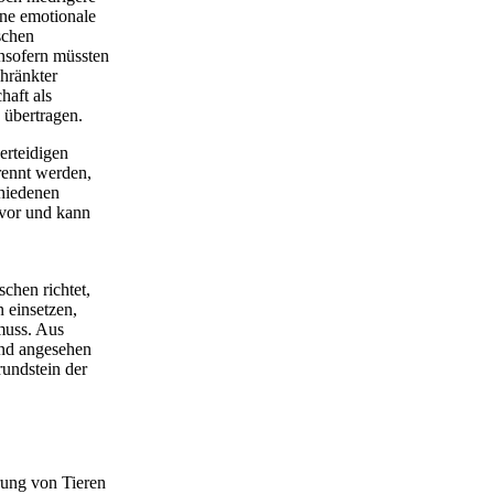
ine emotionale
schen
nsofern müssten
hränkter
haft als
 übertragen.
erteidigen
rennt werden,
chiedenen
 vor und kann
chen richtet,
n einsetzen,
muss. Aus
end angesehen
undstein der
rung von Tieren