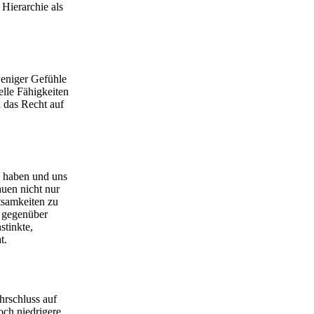
 Hierarchie als
weniger Gefühle
lle Fähigkeiten
 das Recht auf
e haben und uns
auen nicht nur
tsamkeiten zu
t gegenüber
stinkte,
t.
hrschluss auf
och niedrigere