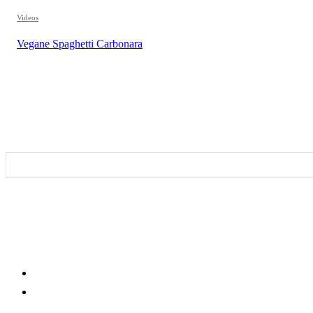
Videos
Vegane Spaghetti Carbonara
REZEPTSUCHE
DIESEN BEITRAG TEILEN
KLEINGEDRUCKTES
Impressum
Datenschutzerklärung