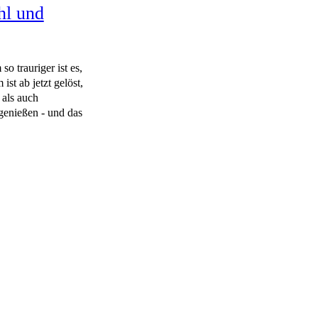
hl und
o trauriger ist es,
st ab jetzt gelöst,
als auch
 genießen - und das