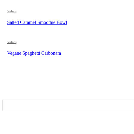
Videos
Salted Caramel-Smoothie Bowl
Videos
Vegane Spaghetti Carbonara
REZEPTSUCHE
DIESEN BEITRAG TEILEN