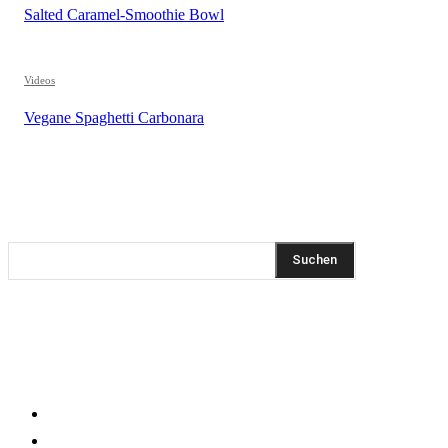
Salted Caramel-Smoothie Bowl
Videos
Vegane Spaghetti Carbonara
REZEPTSUCHE
Suchen
DIESEN BEITRAG TEILEN
KLEINGEDRUCKTES
Impressum
Datenschutzerklärung