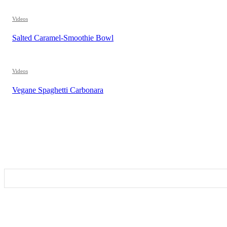
Videos
Salted Caramel-Smoothie Bowl
Videos
Vegane Spaghetti Carbonara
REZEPTSUCHE
DIESEN BEITRAG TEILEN