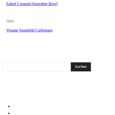
Salted Caramel-Smoothie Bowl
Videos
Vegane Spaghetti Carbonara
REZEPTSUCHE
Suchen
DIESEN BEITRAG TEILEN
KLEINGEDRUCKTES
Impressum
Datenschutzerklärung