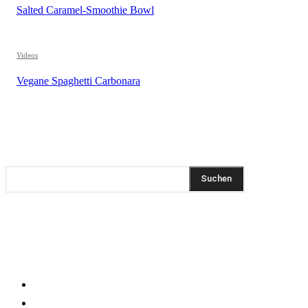
Salted Caramel-Smoothie Bowl
Videos
Vegane Spaghetti Carbonara
REZEPTSUCHE
Suchen
DIESEN BEITRAG TEILEN
KLEINGEDRUCKTES
Impressum
Datenschutzerklärung