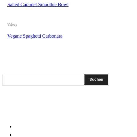
Salted Caramel-Smoothie Bowl
Videos
Vegane Spaghetti Carbonara
REZEPTSUCHE
Suchen
DIESEN BEITRAG TEILEN
KLEINGEDRUCKTES
Impressum
Datenschutzerklärung