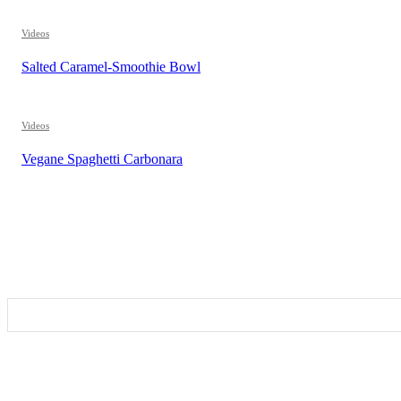
Videos
Salted Caramel-Smoothie Bowl
Videos
Vegane Spaghetti Carbonara
REZEPTSUCHE
DIESEN BEITRAG TEILEN