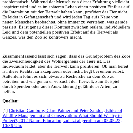
problematisch. Während der Mensch von dieser Erfahrung vielleicht
inspiriert wird und es im späteren Leben einen positiven Einfluss auf
die Interaktion mit der Tierwelt haben kann, profitiert das Tier nicht.
Es leidet in Gefangenschaft und wird jeden Tag aufs Neue von
neuen Menschen beobachtet, ohne immer zu verstehen, was gerade
passiert. Es ist genau dieser Kontrast zwischen realem, individuellem
Leid und dem potentiellen positiven Effekt auf die Tierwelt als
Ganzes, was den Zoo so kontrovers macht.
Zusammenfassend lässt sich sagen, dass das Grundproblem des Zoos
die Zweischneidigkeit des Wohlergehens der Tiere ist. Das
Individuum leidet, aber die Tierwelt kann profitieren. Ob man bereit
ist, diese Realität zu akzeptieren oder nicht, liegt bei einem selbst.
Außerdem lohnt es sich, etwas zu Recherche zu dem Zoo zu
betreiben und wie genau er versucht der Tierwelt, zum Beispiel
durch Spenden oder auch Auswilderung gefährdeter Arten, zu
helfen.
Quellen:
[1]
Christian Gamborg, Clare Palmer and Peter Sandoe, Ethics of
Wildlife Management and Conservation: What Should We Try to
Protect?,2012 Nature Education, zuletzt abgerufen am 05.05.22,
10:36 Uhr.