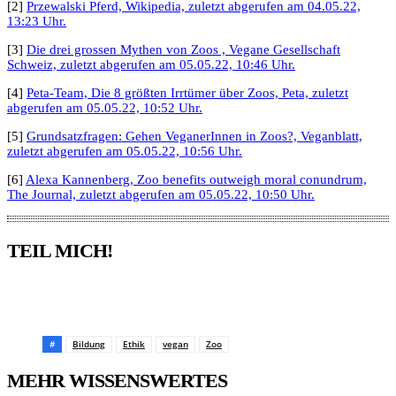
[2]
Przewalski Pferd, Wikipedia, zuletzt abgerufen am 04.05.22,
13:23 Uhr.
[3]
Die drei grossen Mythen von Zoos , Vegane Gesellschaft
Schweiz, zuletzt abgerufen am 05.05.22, 10:46 Uhr.
[4]
Peta-Team, Die 8 größten Irrtümer über Zoos, Peta, zuletzt
abgerufen am 05.05.22, 10:52 Uhr.
[5]
Grundsatzfragen: Gehen VeganerInnen in Zoos?, Veganblatt,
zuletzt abgerufen am 05.05.22, 10:56 Uhr.
[6]
Alexa Kannenberg, Zoo benefits outweigh moral conundrum,
The Journal, zuletzt abgerufen am 05.05.22, 10:50 Uhr.
TEIL MICH!
Pinterest
Facebook
WhatsApp
Email
#
Bildung
Ethik
vegan
Zoo
MEHR WISSENSWERTES