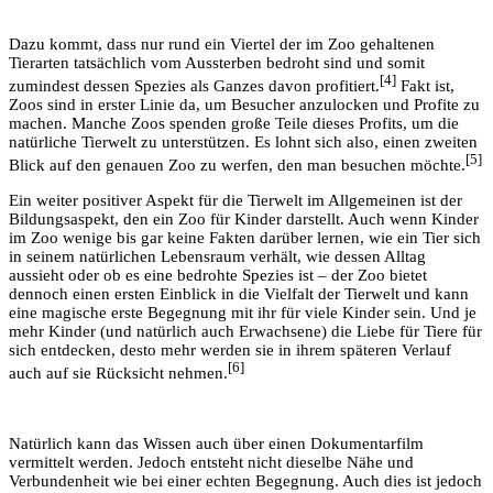
Dazu kommt, dass nur rund ein Viertel der im Zoo gehaltenen
Tierarten tatsächlich vom Aussterben bedroht sind und somit
[4]
zumindest dessen Spezies als Ganzes davon profitiert.
Fakt ist,
Zoos sind in erster Linie da, um Besucher anzulocken und Profite zu
machen. Manche Zoos spenden große Teile dieses Profits, um die
natürliche Tierwelt zu unterstützen. Es lohnt sich also, einen zweiten
[5]
Blick auf den genauen Zoo zu werfen, den man besuchen möchte.
Ein weiter positiver Aspekt für die Tierwelt im Allgemeinen ist der
Bildungsaspekt, den ein Zoo für Kinder darstellt. Auch wenn Kinder
im Zoo wenige bis gar keine Fakten darüber lernen, wie ein Tier sich
in seinem natürlichen Lebensraum verhält, wie dessen Alltag
aussieht oder ob es eine bedrohte Spezies ist – der Zoo bietet
dennoch einen ersten Einblick in die Vielfalt der Tierwelt und kann
eine magische erste Begegnung mit ihr für viele Kinder sein. Und je
mehr Kinder (und natürlich auch Erwachsene) die Liebe für Tiere für
sich entdecken, desto mehr werden sie in ihrem späteren Verlauf
[6]
auch auf sie Rücksicht nehmen.
Natürlich kann das Wissen auch über einen Dokumentarfilm
vermittelt werden. Jedoch entsteht nicht dieselbe Nähe und
Verbundenheit wie bei einer echten Begegnung. Auch dies ist jedoch