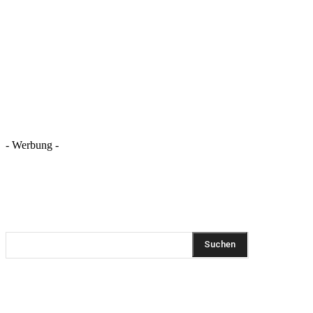
- Werbung -
REZEPTSUCHE
Suchen
DIESEN BEITRAG TEILEN