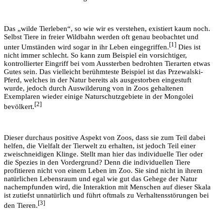
Das „wilde Tierleben“, so wie wir es verstehen, existiert kaum noch.
Selbst Tiere in freier Wildbahn werden oft genau beobachtet und
[1]
unter Umständen wird sogar in ihr Leben eingegriffen.
Dies ist
nicht immer schlecht. So kann zum Beispiel ein vorsichtiger,
kontrollierter Eingriff bei vom Aussterben bedrohten Tierarten etwas
Gutes sein. Das vielleicht berühmteste Beispiel ist das Przewalski-
Pferd, welches in der Natur bereits als ausgestorben eingestuft
wurde, jedoch durch Auswilderung von in Zoos gehaltenen
Exemplaren wieder einige Naturschutzgebiete in der Mongolei
[2]
bevölkert.
Dieser durchaus positive Aspekt von Zoos, dass sie zum Teil dabei
helfen, die Vielfalt der Tierwelt zu erhalten, ist jedoch Teil einer
zweischneidigen Klinge. Stellt man hier das individuelle Tier oder
die Spezies in den Vordergrund? Denn die individuellen Tiere
profitieren nicht von einem Leben im Zoo. Sie sind nicht in ihrem
natürlichen Lebensraum und egal wie gut das Gehege der Natur
nachempfunden wird, die Interaktion mit Menschen auf dieser Skala
ist zutiefst unnatürlich und führt oftmals zu Verhaltensstörungen bei
[3]
den Tieren.