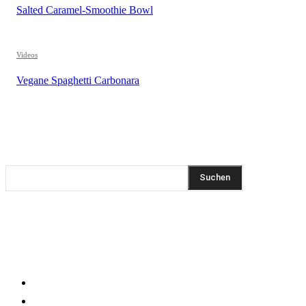
Salted Caramel-Smoothie Bowl
Videos
Vegane Spaghetti Carbonara
REZEPTSUCHE
Suchen
DIESEN BEITRAG TEILEN
KLEINGEDRUCKTES
Impressum
Datenschutzerklärung