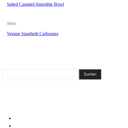
Salted Caramel-Smoothie Bowl
Videos
Vegane Spaghetti Carbonara
REZEPTSUCHE
Suchen
DIESEN BEITRAG TEILEN
KLEINGEDRUCKTES
Impressum
Datenschutzerklärung