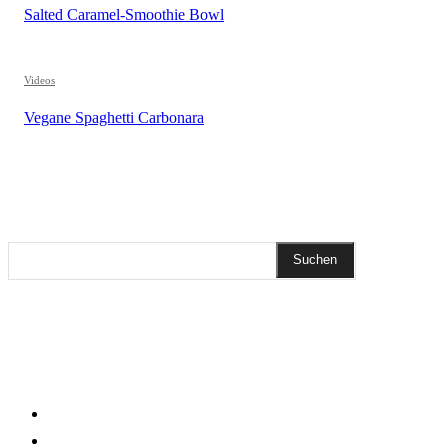
Salted Caramel-Smoothie Bowl
Videos
Vegane Spaghetti Carbonara
REZEPTSUCHE
Suchen
DIESEN BEITRAG TEILEN
KLEINGEDRUCKTES
Impressum
Datenschutzerklärung