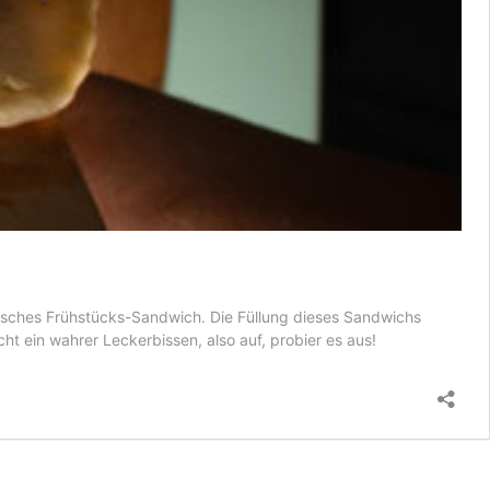
aelisches Frühstücks-Sandwich. Die Füllung dieses Sandwichs
ht ein wahrer Leckerbissen, also auf, probier es aus!